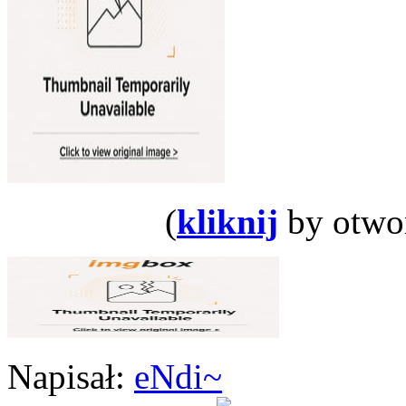
(
kliknij
by otwor
Napisał:
eNdi~