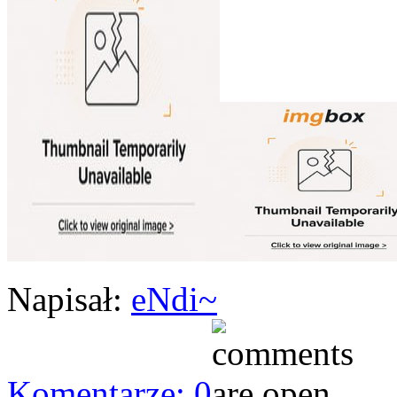
Napisał:
eNdi~
Komentarze: 0