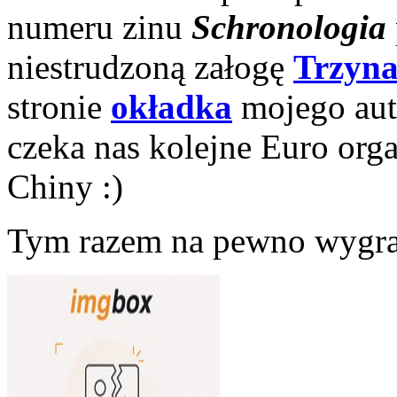
numeru zinu
Schronologia
niestrudzoną załogę
Trzyna
stronie
okładka
mojego auto
czeka nas kolejne Euro org
Chiny :)
Tym razem na pewno wygra