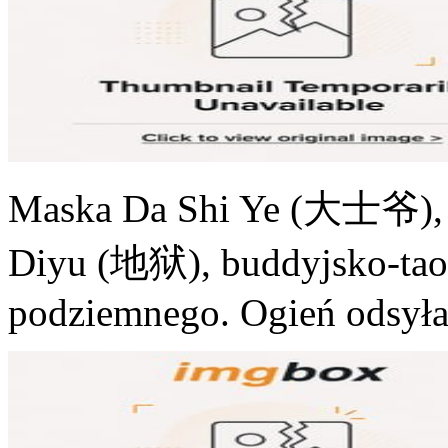
Maska Da Shi Ye (大士爷), kr
Diyu (地狱), buddyjsko-taoi
podziemnego. Ogień odsyła 