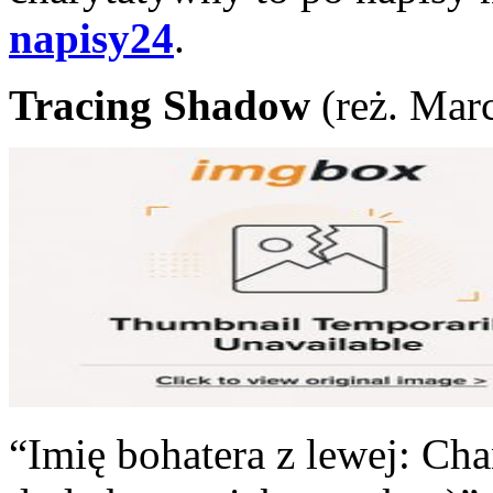
napisy24
.
Tracing Shadow
(reż. Mar
“Imię bohatera z lewej: Cha