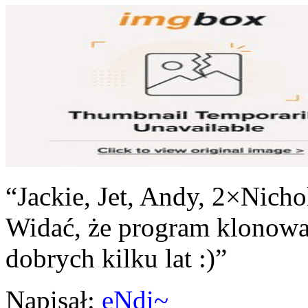
“Jackie, Jet, Andy, 2×Nicho
Widać, że program klonowa
dobrych kilku lat :)”
Napisał:
eNdi~