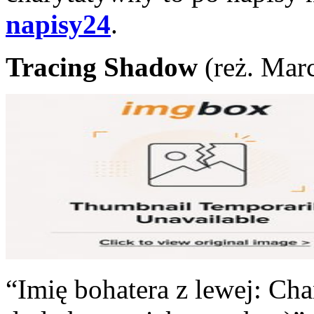
napisy24
.
Tracing Shadow
(reż. Mar
“Imię bohatera z lewej: Cha