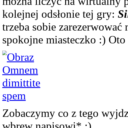
można liczyć na wirtualny
kolejnej odsłonie tej gry:
Si
trzeba sobie zarezerwować 
spokojne miasteczko :) Oto
Zobaczymy co z tego wyjdzi
wbrew napisowi* :)