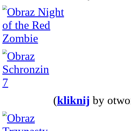
(
kliknij
by otwor