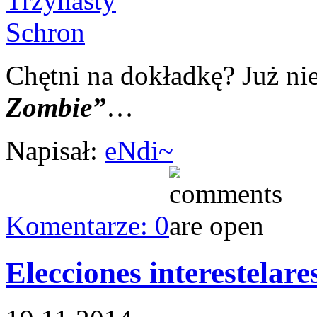
Chętni na dokładkę? Już n
Zombie”
…
Napisał:
eNdi~
Komentarze: 0
Elecciones interestelare