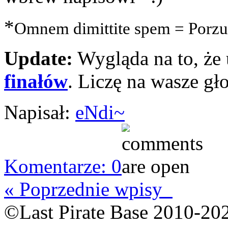
*
Omnem dimittite spem = Porzuć
Update:
Wygląda na to, że 
finałów
. Liczę na wasze gło
Napisał:
eNdi~
Komentarze: 0
« Poprzednie wpisy
©Last Pirate Base 2010-20