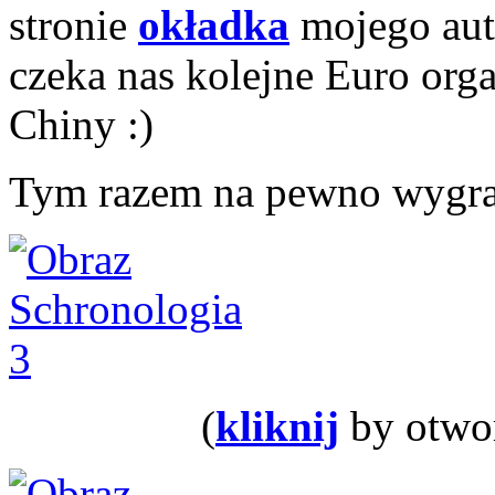
stronie
okładka
mojego auto
czeka nas kolejne Euro org
Chiny :)
Tym razem na pewno wygra
(
kliknij
by otwor