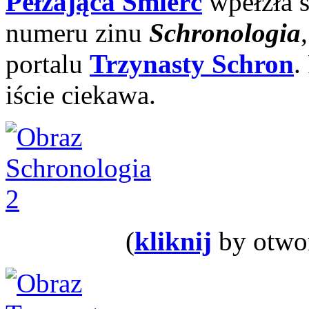
Pełzająca Śmierć
wpełzła 
numeru zinu
Schronologia
portalu
Trzynasty Schron
.
iście ciekawa.
(
kliknij
by otwor