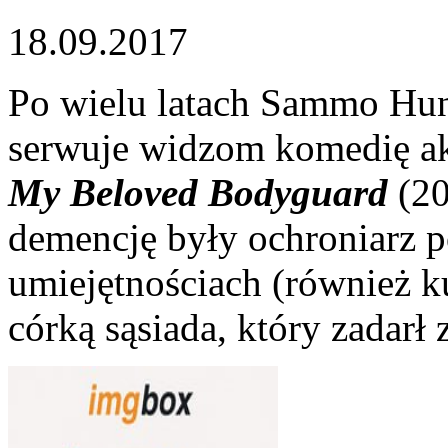
18.09.2017
Po wielu latach Sammo Hun
serwuje widzom komedię akc
My Beloved Bodyguard
(20
demencję były ochroniarz p
umiejętnościach (również k
córką sąsiada, który zadarł