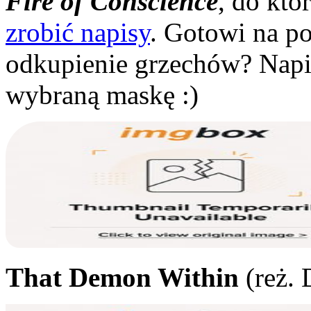
Fire of Conscience
, do któ
zrobić napisy
. Gotowi na p
odkupienie grzechów? Napis
wybraną maskę :)
That Demon Within
(reż. 