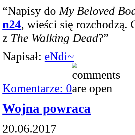
“Napisy do
My Beloved Bo
n24
, wieści się rozchodzą.
z
The Walking Dead
?”
Napisał:
eNdi~
Komentarze: 0
Wojna powraca
20.06.2017