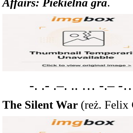
Affairs: Piekielna gra
.
-. .- .–. .. … -.– -
The Silent War
(reż. Feli