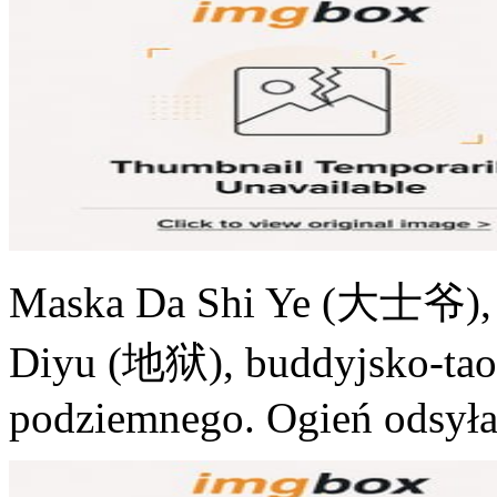
Maska Da Shi Ye (大士爷), kr
Diyu (地狱), buddyjsko-taoi
podziemnego. Ogień odsyła 