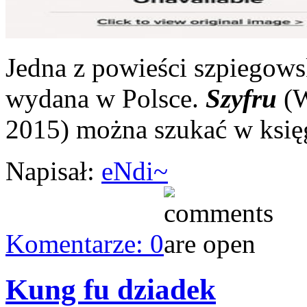
Jedna z powieści szpiegows
wydana w Polsce.
Szyfru
(W
2015) można szukać w księg
Napisał:
eNdi~
Komentarze: 0
Kung fu dziadek