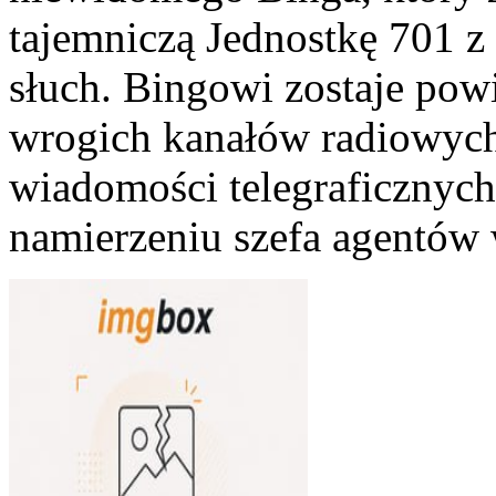
tajemniczą Jednostkę 701 z
słuch. Bingowi zostaje pow
wrogich kanałów radiowych
wiadomości telegraficzny
namierzeniu szefa agentów