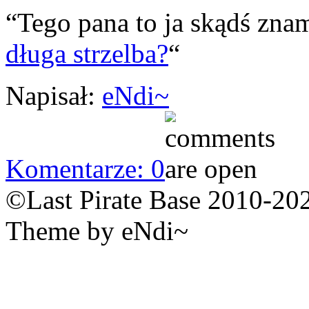
“Tego pana to ja skądś zna
długa strzelba?
“
Napisał:
eNdi~
Komentarze: 0
©Last Pirate Base 2010-20
Theme by eNdi~