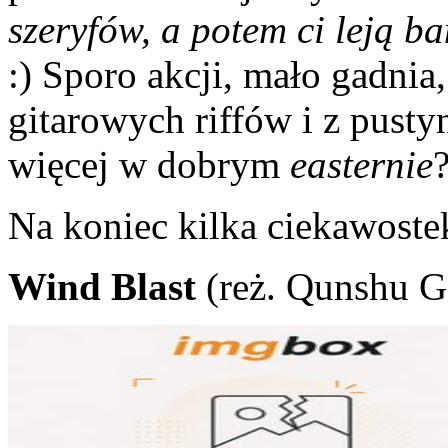
szeryfów, a potem ci leją b
:) Sporo akcji, mało gadnia
gitarowych riffów i z pusty
więcej w dobrym
easternie
Na koniec kilka ciekawostek
Wind Blast
(reż. Qunshu G